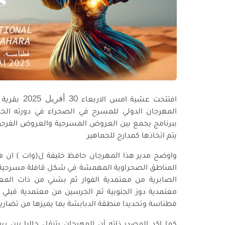
30 أفريل 2025
افتتحت عشية امس الاربعاء
بقرية
ببرنامج يجمع بين العروض المسرحية والعروض الفرجوية ا
يتم اتخاذها كمدارج للجماهير
واوضح مدير هذا المهرجان حافظ خليفة ل(وات ) ان هذ
المناطق الصحراوية المهمشة في شكل قافلة مسرحية م
الصابرية من معتمدية الفوار ثم بشني من ذات المعتم
معتمدية دوز الجنوبية ثم الجرسين من معتمدية قبلي ا
فطناسة وتحديدا منطقة الدبابشة بما يميزها من تضار
كما اكد المصدر ذاته أن المهرجان يتنقل حاليا بين ر