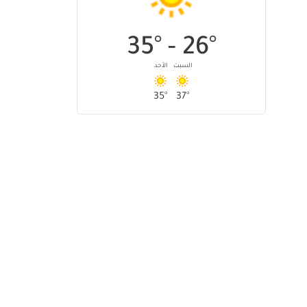
35
°
26
° -
السبت
الأحد
35
°
37
°