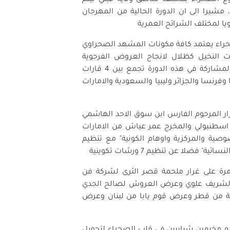
 مشيرا الى ان الدورة الحالية من المهرجان
حراء يعتمد كافة مكونات المشهد الصحراوي
ت النخيل كظلال لانجاح العروض الفرجوية
الضخمة و الكورغرافية المعاصرة ، مبينا أن العروض المشاركة في هذه الدورة تجمع بين 4 قارات
وفرنسا والجزائر وليبيا والسعودية والامارات
رار المرحوم الفارس ابن سوق الاحد الهاشمي
 اسطنبولي والمخرج عمر عياش من الامارات
صية والمركزية واوهام الكونية" مع تنظيم
ضلا عن تنظيم 7 ورشات تكوينية
رة على غرار ملحمة قصر الثرى لشركة فن
بي لشريف علوي وعرض العروش لصالح الجدي
ية من قطر وعرض قوم يابا من لبنان وعرض
م مخيمين شبابيين في قلب الصحراء لتحويل