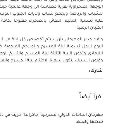
الوجهة الصحراوية بقرية فطناسة الى وجهة عالمية حيث ي
للشباب والرياضة ويجمع شباب ولايات الجنوب التونس
عليه تسمية المخيم التلقائي بالصحراء مفتوحا لكافة ا
الكثبان الرملية
وأفاد مدير المهرجان بأن سيتم تخصيص كل ليلة من ا
اليوم الاول تسمية ليلة المسرح والملاحم الفرجوية فيم
اللامادي وتكون الليلة الثالثة ليلة المسرح والتاريخ ال
وفنون السيرك لتكون سهرة الاختتام ليلة المسرح والفن
شارك
:
اقرأ أيضاً
مهرجان الحامات الدولي: مسرحية "جاكراندا" حزينة في د
شكلها ولغتها