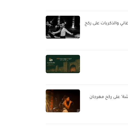
أغاني والذكريات على ركح
يشة" على ركح مهرجان