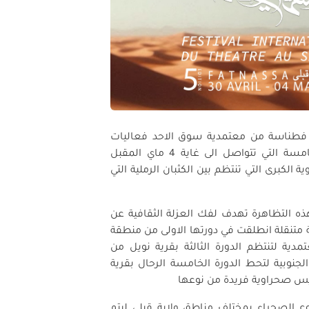
 فطناسة من معتمدية سوق الاحد فعاليات
المهرجان الدولي للمسرح في الصحراء في دورته الخامسة التي تتواصل الى غاية 4 ماي المقبل
لكبرى التي تنتظم بين الكثبان الرملية التي
ه التظاهرة تهدف لفك العزلة الثقافية عن
تنقلة انطلقت في دورتها الاولى من منطقة
دية لتنتظم الدورة الثالثة بقرية نويل من
لجنوبية لتحط الدورة الخامسة الرحال بقرية
يس صحراوية فريدة من نوعها
بوع الصحراء بمختلف مناطق ولاية قبلي ليتم