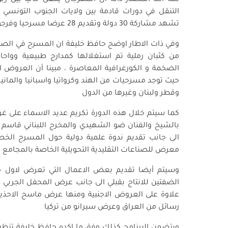
التنقل في دورات قادمة بين ولايات الجنوب التونسي ،
تشهد مشاركة 30 دولة وتقديم 28 عرضا مسرحيا وفرجويا لمختلف الشرائح العمرية
وفي ذات الاطار اوضح حافظ خليفة ان المسرح في الص
من كثبان رملية تم استغلالها كمدارج طبيعية وواحا
حيث توجد مسرحيات من الهند وكرواتيا واسبانيا والمانيا 
وقطر ولبنان وغيرها من الدول
كما سيتم خلال هذه الدورة تكريم عديد الاسماء على غ
بالشيخ والفنان ضو الشهيدي والمخرج اللبناني قاسم
الى جانب تقديم ندوة علمية دولية حول المسرح الخصو
معرض للصناعات التقليدية التحويلية الخاصة بالمجامع النسائية" ف
وسيتم أيضا تقديم بعض الاعمال التي تعرض لاول م
الضفتين للانتاج بقبلي الى جانب عرض المحفل الجر
علاوة على العروض الاجنبية ومنها عرض ماسح الاحذ
رسائل من العراق وعرض سيرانو من تركيا
ويتضمن البرنامج كذلك وفق ما اكده حافظ خليفة تنظي